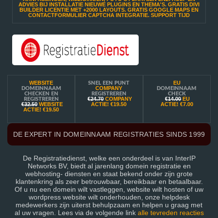
ADVIES BIJ INSTALLATIE NIEUWE PLUGINS EN THEMA'S. GRATIS DIVI
BUILDER LICENTIE MET +2000 LAYOUTS. GRATIS GOOGLE MAPS EN
CONTACTFORMULIER CAPTCHA INTEGRATIE. SUPPORT TIJD
WEBSITE
EU
SNEL EEN PUNT
COMPANY
DOMEINNAAM
DOMEINNAAM
CHECKEN EN
REGISTREREN
CHECK
€24.70
COMPANY
€14.00
EU
REGISTREREN
€32.50
WEBSITE
ACTIE!
€19.50
ACTIE!
€7.00
ACTIE!
€19.50
DE EXPERT IN DOMEINNAAM REGISTRATIES SINDS 1999
De Registratiedienst, welke een onderdeel is van InterIP
Networks BV, biedt al jarenlang domein registratie en
webhosting- diensten en staat bekend onder zijn grote
klantenkring als zeer betrouwbaar, bereikbaar en betaalbaar.
Of u nu een domein wilt vastleggen, website wilt hosten of uw
wordpress website wilt onderhouden, onze helpdesk
medewerkers zijn uiterst behulpzaam en helpen u graag met
al uw vragen. Lees via de volgende link
alle tevreden reacties