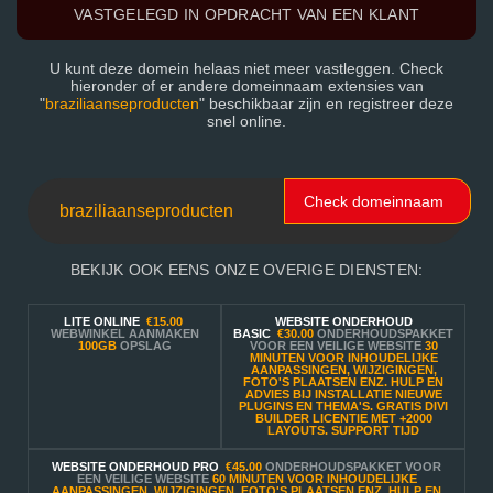
VASTGELEGD IN OPDRACHT VAN EEN KLANT
U kunt deze domein helaas niet meer vastleggen. Check
hieronder of er andere domeinnaam extensies van
"
braziliaanseproducten
" beschikbaar zijn en registreer deze
snel online.
Check domeinnaam
BEKIJK OOK EENS ONZE OVERIGE DIENSTEN:
LITE ONLINE
€15.00
WEBSITE ONDERHOUD
WEBWINKEL AANMAKEN
BASIC
€30.00
ONDERHOUDSPAKKET
100GB
OPSLAG
VOOR EEN VEILIGE WEBSITE
30
MINUTEN VOOR INHOUDELIJKE
AANPASSINGEN, WIJZIGINGEN,
FOTO'S PLAATSEN ENZ. HULP EN
ADVIES BIJ INSTALLATIE NIEUWE
PLUGINS EN THEMA'S. GRATIS DIVI
BUILDER LICENTIE MET +2000
LAYOUTS. SUPPORT TIJD
WEBSITE ONDERHOUD PRO
€45.00
ONDERHOUDSPAKKET VOOR
EEN VEILIGE WEBSITE
60 MINUTEN VOOR INHOUDELIJKE
AANPASSINGEN, WIJZIGINGEN, FOTO'S PLAATSEN ENZ. HULP EN