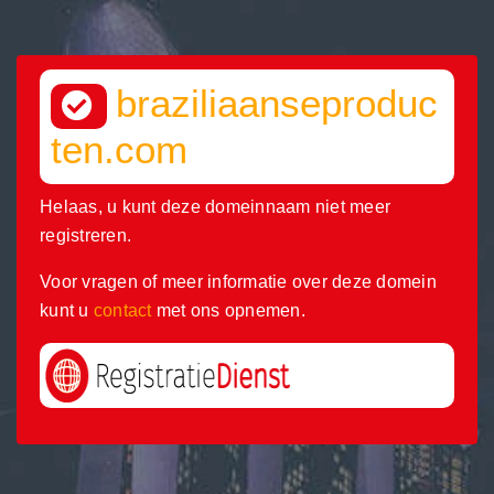
braziliaanseproduc
ten.com
Helaas, u kunt deze domeinnaam niet meer
registreren.
Voor vragen of meer informatie over deze domein
kunt u
contact
met ons opnemen.